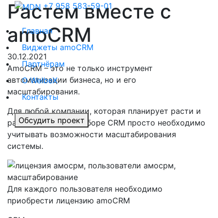
Растем вместе с
+7 958 583-59-01
amoCRM
Главная
Виджеты amoCRM
30.12.2021
Партнёрам
AmoCRM – это не только инструмент
автоматизации бизнеса, но и его
О WelbeX
масштабирования.
Контакты
Для любой компании, которая планирует расти и
Обсудить проект
развиваться, при выборе CRM просто необходимо
учитывать возможности масштабирования
системы.
Для каждого пользователя необходимо
приобрести лицензию amoCRM