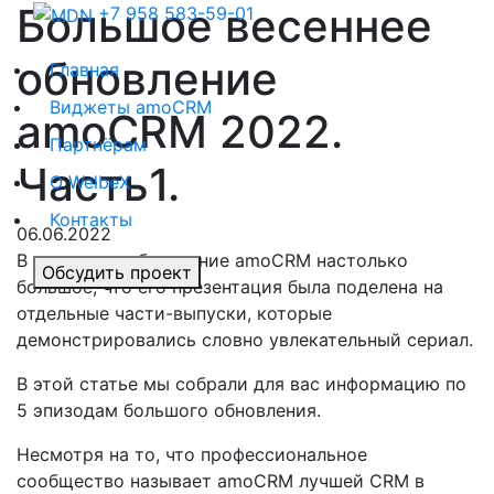
Большое весеннее
+7 958 583-59-01
обновление
Главная
Виджеты amoCRM
amoCRM 2022.
Партнёрам
Часть1.
О WelbeX
Контакты
06.06.2022
В этом году обновление amoCRM настолько
Обсудить проект
большое, что его презентация была поделена на
отдельные части-выпуски, которые
демонстрировались словно увлекательный сериал.
В этой статье мы собрали для вас информацию по
5 эпизодам большого обновления.
Несмотря на то, что профессиональное
сообщество называет amoCRM лучшей CRM в