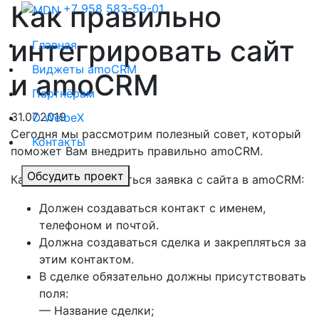
Как правильно
+7 958 583-59-01
интегрировать сайт
Главная
Виджеты amoCRM
и amoCRM
Партнёрам
31.07.2019
О WelbeX
Сегодня мы рассмотрим полезный совет, который
Контакты
поможет Вам внедрить правильно amoCRM.
Обсудить проект
Как должна добавляться заявка с сайта в amoCRM:
Должен создаваться контакт с именем,
телефоном и почтой.
Должна создаваться сделка и закрепляться за
этим контактом.
В сделке обязательно должны присутствовать
поля:
— Название сделки;