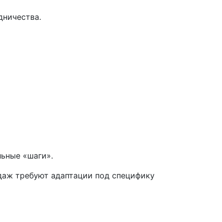
дничества.
льные «шаги».
одаж требуют адаптации под специфику