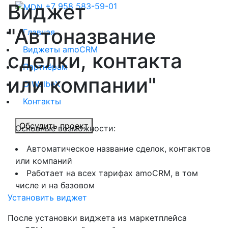
Виджет
+7 958 583-59-01
"Автоназвание
Главная
Виджеты amoCRM
сделки, контакта
Партнёрам
или компании"
О WelbeX
Контакты
Обсудить проект
Основные возможности:
Автоматическое название сделок, контактов
или компаний
Работает на всех тарифах amoCRM, в том
числе и на базовом
Установить виджет
После установки виджета из маркетплейса