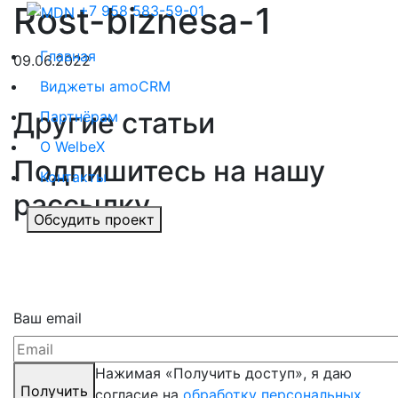
Rost-biznesa-1
+7 958 583-59-01
Главная
09.06.2022
Виджеты amoCRM
Другие статьи
Партнёрам
О WelbeX
Подпишитесь на нашу
Контакты
рассылку
Обсудить проект
Ваш email
Нажимая «Получить доступ», я даю
Получить
согласие на
обработку персональных